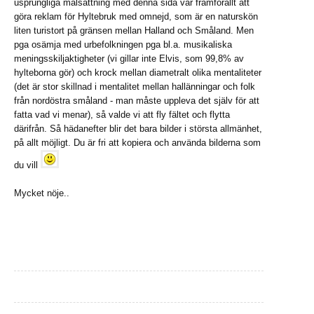
usprungliga målsättning med denna sida var framförallt att
göra reklam för Hyltebruk med omnejd, som är en naturskön
liten turistort på gränsen mellan Halland och Småland. Men
pga osämja med urbefolkningen pga bl.a. musikaliska
meningsskiljaktigheter (vi gillar inte Elvis, som 99,8% av
hylteborna gör) och krock mellan diametralt olika mentaliteter
(det är stor skillnad i mentalitet mellan hallänningar och folk
från nordöstra småland - man måste uppleva det själv för att
fatta vad vi menar), så valde vi att fly fältet och flytta
därifrån. Så hädanefter blir det bara bilder i största allmänhet,
på allt möjligt. Du är fri att kopiera och använda bilderna som
du vill
Mycket nöje..